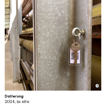
©
Coco Berghol Key Moments
Copyright: Coco Bergholm
Datierung
2024, in situ