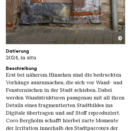
©
Coco Bergholm Tuer kompr
Copyright: Karl Heinrich Veith
Datierung
2024, in situ
Beschreibung
Erst bei näherem Hinsehen sind die bedruckten
Vorhänge auszumachen, die sich vor Wand- und
Fensternischen in der Stadt schieben. Dabei
werden Wandstrukturen passgenau mit all ihren
Details eines fragmentierten Stadtbildes ins
Digitale übertragen und auf Stoff reproduziert.
Coco Bergholm schafft hierbei zarte Momente
der Irritation innerhalb des Stadtparcours der