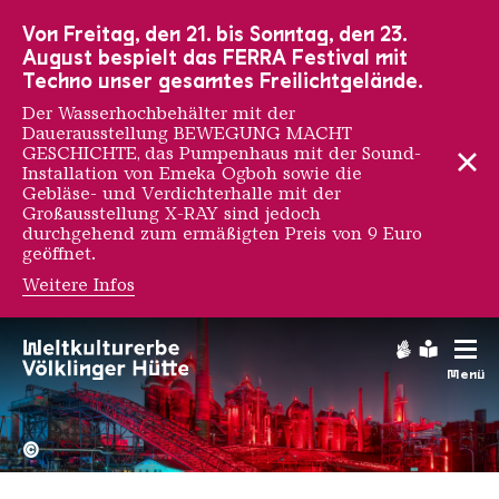
Zur Hauptnavigation
Zur Suche
Zum Inhalt
Zur Fußnavigation
Von Freitag, den 21. bis Sonntag, den 23.
August bespielt das FERRA Festival mit
Techno unser gesamtes Freilichtgelände.
Der Wasserhochbehälter mit der
Dauerausstellung BEWEGUNG MACHT
GESCHICHTE, das Pumpenhaus mit der Sound-
Installation von Emeka Ogboh sowie die
Gebläse- und Verdichterhalle mit der
Großausstellung X-RAY sind jedoch
durchgehend zum ermäßigten Preis von 9 Euro
geöffnet.
Weitere Infos
Coco Bergholm
Gebärdens
Leichte
Menü
Hochofengruppe in Rot
Copyright: Weltkulturerbe 
©