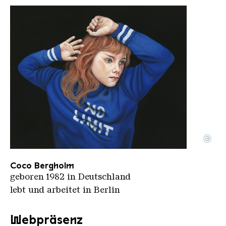
©
Portrait Coco Bergholm55x68cm 2022NO LIMIT
Copyright: Coco Bergholm
Coco Bergholm
geboren 1982 in Deutschland
lebt und arbeitet in Berlin
Webpräsenz