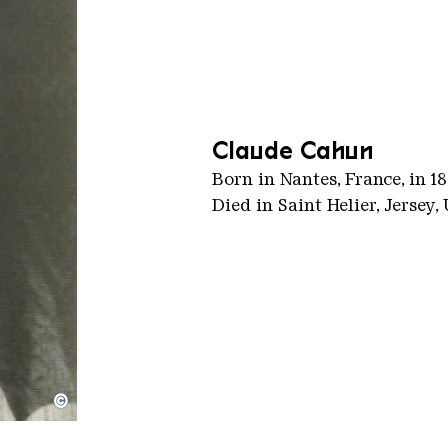
Claude Cahun
Born in Nantes, France, in 1
Died in Saint Helier, Jersey,
©
upscale
rtrait)