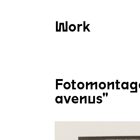
Work
Fotomontage
avenus"