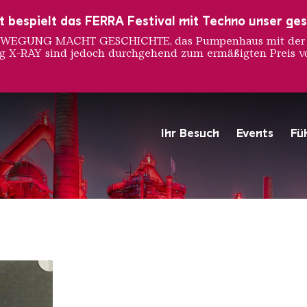
ust bespielt das FERRA Festival mit Techno unser ge
 BEWEGUNG MACHT GESCHICHTE, das Pumpenhaus mit der S
ng X-RAY sind jedoch durchgehend zum ermäßigten Preis vo
 Cahun
Ihr Besuch
Events
Fü
Hochofengruppe in Rot
Copyright: Weltkulturerbe 