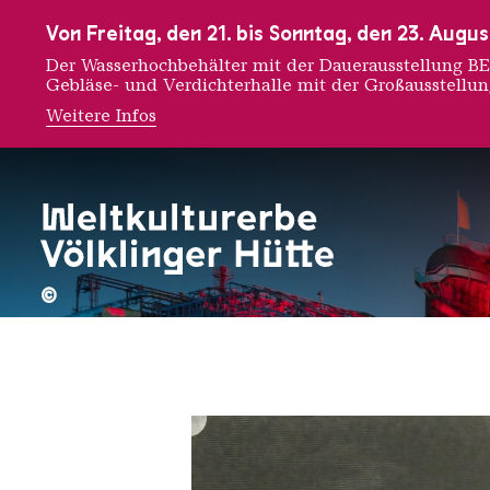
Zur Hauptnavigation
Zur Suche
Zum Inhalt
Zur Fußnavigation
Von Freitag, den 21. bis Sonntag, den 23. Aug
Der Wasserhochbehälter mit der Dauerausstellung
Gebläse- und Verdichterhalle mit der Großausstellu
Weitere Infos
Claude
©