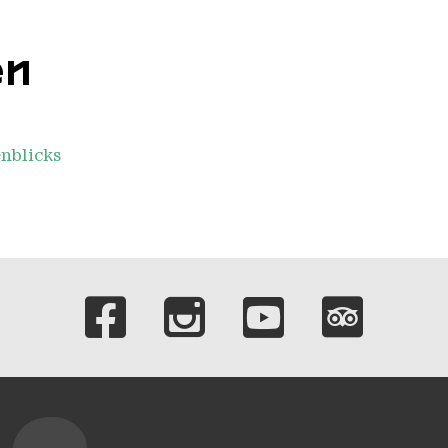
en
nblicks
Verlinkungen zu 