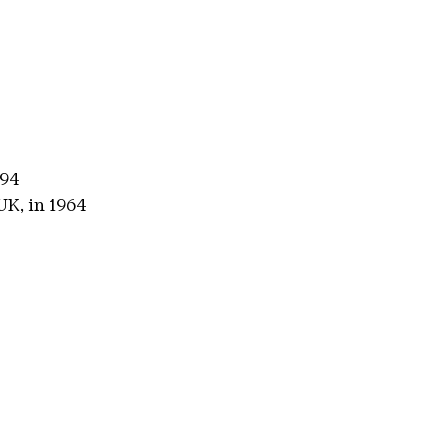
894
 UK, in 1964