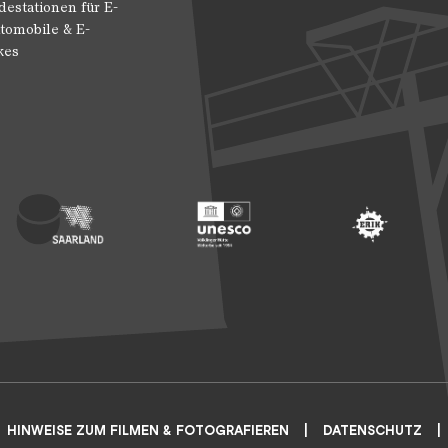
destationen für E-
tomobile & E-
kes
 Entwicklung
ragte der Bundesregierung für Kultur und Medien
Footer: Saarland
Footer: Unesco Welterbe
Footer: ERIH
HINWEISE ZUM FILMEN & FOTOGRAFIEREN
DATENSCHUTZ