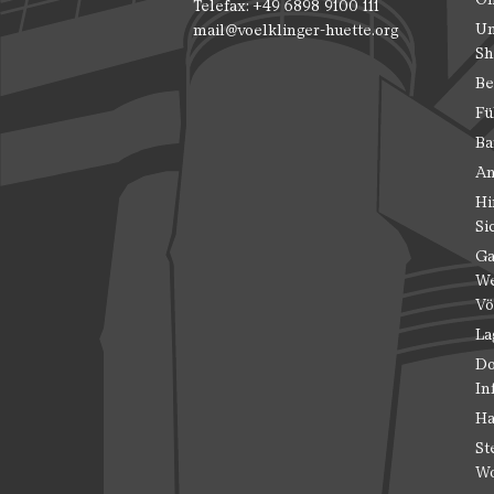
Telefax: +49 6898 9100 111
Un
mail@voelklinger-huette.org
Sh
Be
Fü
Ba
An
Hi
Si
Ga
We
Vö
La
Do
In
Ha
St
Wo