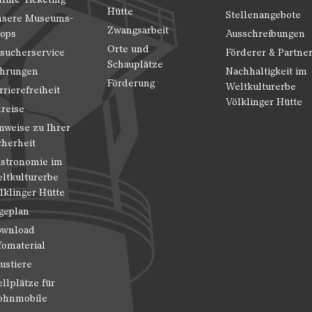
Hütte
Stellenangebote
sere Museums-
Zwangsarbeit
ops
Ausschreibungen
Orte und
sucherservice
Förderer & Partne
Schauplätze
hrungen
Nachhaltigkeit im
Förderung
Weltkulturerbe
rrierefreiheit
Völklinger Hütte
reise
nweise zu Ihrer
cherheit
stronomie im
ltkulturerbe
lklinger Hütte
geplan
wnload
fomaterial
ustiere
ellplätze für
hnmobile