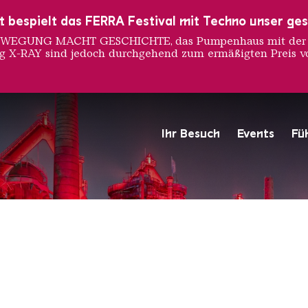
ust bespielt das FERRA Festival mit Techno unser ge
 BEWEGUNG MACHT GESCHICHTE, das Pumpenhaus mit der S
ng X-RAY sind jedoch durchgehend zum ermäßigten Preis vo
 Ravo M
Ihr Besuch
Events
Fü
Hochofengruppe in Rot
Copyright: Weltkulturerbe 