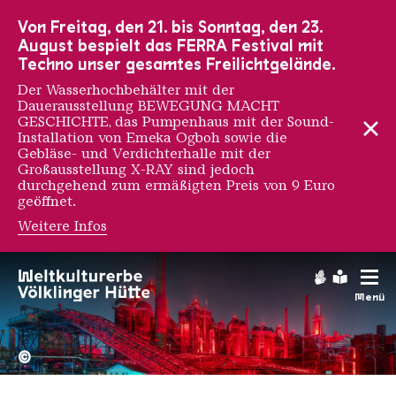
Zur Hauptnavigation
Zur Suche
Zum Inhalt
Zur Fußnavigation
Von Freitag, den 21. bis Sonntag, den 23.
August bespielt das FERRA Festival mit
Techno unser gesamtes Freilichtgelände.
Der Wasserhochbehälter mit der
Dauerausstellung BEWEGUNG MACHT
GESCHICHTE, das Pumpenhaus mit der Sound-
Installation von Emeka Ogboh sowie die
Gebläse- und Verdichterhalle mit der
Großausstellung X-RAY sind jedoch
durchgehend zum ermäßigten Preis von 9 Euro
geöffnet.
Weitere Infos
Alessandro Allori
Gebärdens
Leichte
Menü
Hochofengruppe in Rot
Copyright: Weltkulturerbe 
©