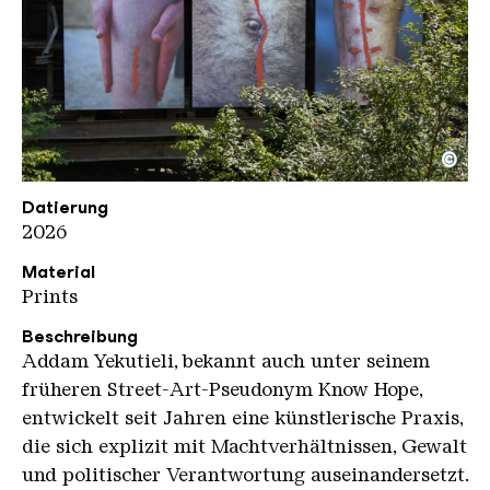
©
UAB Werke THIS IS LIMBO
Copyright: Weltkulturerbe Völklinger Hütte / Celin
Datierung
2026
Material
Prints
Beschreibung
Addam Yekutieli, bekannt auch unter seinem
früheren Street-Art-Pseudonym Know Hope,
entwickelt seit Jahren eine künstlerische Praxis,
die sich explizit mit Machtverhältnissen, Gewalt
und politischer Verantwortung auseinandersetzt.