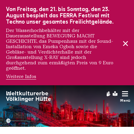
Zur Hauptnavigation
Zur Suche
Zum Inhalt
Zur Fußnavigation
Von Freitag, den 21. bis Sonntag, den 23.
August bespielt das FERRA Festival mit
Techno unser gesamtes Freilichtgelände.
Der Wasserhochbehälter mit der
Dauerausstellung BEWEGUNG MACHT
GESCHICHTE, das Pumpenhaus mit der Sound-
Installation von Emeka Ogboh sowie die
Gebläse- und Verdichterhalle mit der
Großausstellung X-RAY sind jedoch
durchgehend zum ermäßigten Preis von 9 Euro
geöffnet.
Weitere Infos
Addam Yekutieli
Gebärdens
Leichte
Menü
Hochofengruppe in Rot
Copyright: Weltkulturerbe 
©