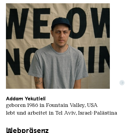
©
Addam Yekutieli
Copyright: © Gefen Didi
Addam Yekutieli
geboren 1986 in Fountain Valley, USA
lebt und arbeitet in Tel Aviv, Israel-Palästina
Webpräsenz