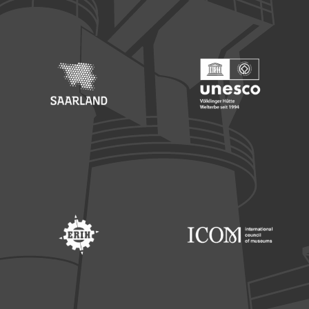
Footer: Europäischer Fonds für nationale Entwicklung
Footer: Die Beauftragte der Bu
Footer: Saarland
Footer: Unesco Welterbe
Footer: ERIH
Footer: ICOM