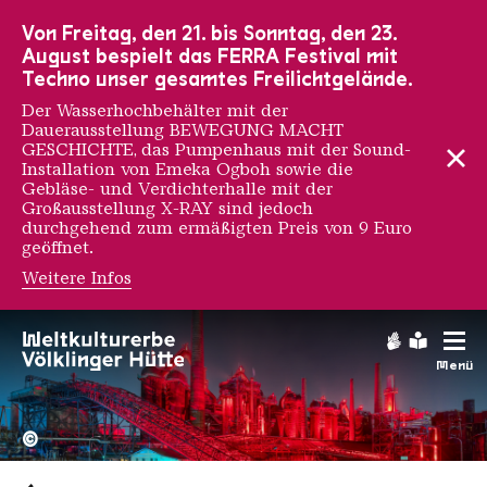
Zur Hauptnavigation
Zur Suche
Zum Inhalt
Zur Fußnavigation
Von Freitag, den 21. bis Sonntag, den 23.
August bespielt das FERRA Festival mit
Techno unser gesamtes Freilichtgelände.
Der Wasserhochbehälter mit der
Dauerausstellung BEWEGUNG MACHT
GESCHICHTE, das Pumpenhaus mit der Sound-
Installation von Emeka Ogboh sowie die
Gebläse- und Verdichterhalle mit der
Großausstellung X-RAY sind jedoch
durchgehend zum ermäßigten Preis von 9 Euro
geöffnet.
Weitere Infos
Gebärdens
Leichte
Menü
Hochofengruppe in Rot
Copyright: Weltkulturerbe 
©