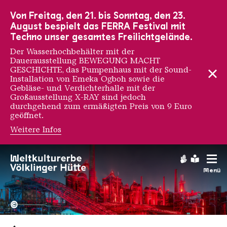
Zur Hauptnavigation
Zur Suche
Zum Inhalt
Zur Fußnavigation
Von Freitag, den 21. bis Sonntag, den 23.
August bespielt das FERRA Festival mit
Techno unser gesamtes Freilichtgelände.
Der Wasserhochbehälter mit der
Dauerausstellung BEWEGUNG MACHT
GESCHICHTE, das Pumpenhaus mit der Sound-
Installation von Emeka Ogboh sowie die
Gebläse- und Verdichterhalle mit der
Großausstellung X-RAY sind jedoch
durchgehend zum ermäßigten Preis von 9 Euro
geöffnet.
Weitere Infos
Gebärdens
Leichte
Menü
Hochofengruppe in Rot
Copyright: Weltkulturerbe 
©