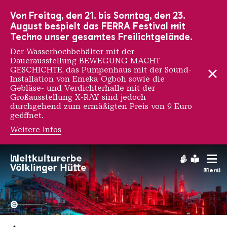
Zur Hauptnavigation
Zur Suche
Zum Inhalt
Zur Fußnavigation
Von Freitag, den 21. bis Sonntag, den 23.
August bespielt das FERRA Festival mit
Techno unser gesamtes Freilichtgelände.
Der Wasserhochbehälter mit der
Dauerausstellung BEWEGUNG MACHT
GESCHICHTE, das Pumpenhaus mit der Sound-
Installation von Emeka Ogboh sowie die
Gebläse- und Verdichterhalle mit der
Großausstellung X-RAY sind jedoch
durchgehend zum ermäßigten Preis von 9 Euro
geöffnet.
Weitere Infos
Gebärdens
Leichte
Menü
Hochofengruppe in Rot
Copyright: Weltkulturerbe 
©