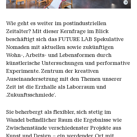
©
FUTURE LAB II als Lebens und Arbeitsraum
Copyright: Oliver Dietze / Weltkulturerbe Völkling
Wie geht es weiter im postindustriellen
Zeitalter? Mit dieser Kernfrage im Blick
beschäftigt sich das FUTURE LAB Spekulative
Nomaden mit aktuellen sowie zukünftigen
Wohn-, Arbeits- und Lebensformen durch
künstlerische Untersuchungen und performative
Experimente. Zentrum der kreativen
Auseinandersetzung mit den Themen unserer
Zeit ist die Erzhalle als Laborraum und
‚Zukunftsschmiede‘.
Sie beherbergt als flexibler, sich stetig im
Wandel befindlicher Raum die Ergebnisse wie
Zwischenstände verschiedenster Projekte aus
Kunst und Design – ein werdender Ort mit