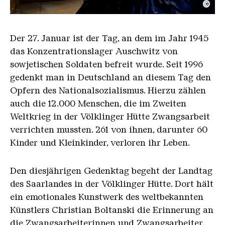
©
Christian Boltanski: Die Zwangsarbeiter. Kleiderbe
Copyright: Weltkulturerbe Völklinger Hütte | Karl 
Der 27. Januar ist der Tag, an dem im Jahr 1945
das Konzentrationslager Auschwitz von
sowjetischen Soldaten befreit wurde. Seit 1996
gedenkt man in Deutschland an diesem Tag den
Opfern des Nationalsozialismus. Hierzu zählen
auch die 12.000 Menschen, die im Zweiten
Weltkrieg in der Völklinger Hütte Zwangsarbeit
verrichten mussten. 261 von ihnen, darunter 60
Kinder und Kleinkinder, verloren ihr Leben.
Den diesjährigen Gedenktag begeht der Landtag
des Saarlandes in der Völklinger Hütte. Dort hält
ein emotionales Kunstwerk des weltbekannten
Künstlers Christian Boltanski die Erinnerung an
die Zwangsarbeiterinnen und Zwangsarbeiter