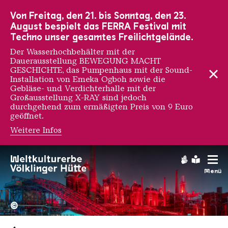
Zur Hauptnavigation
Zur Suche
Zum Inhalt
Zur Fußnavigation
Von Freitag, den 21. bis Sonntag, den 23.
August bespielt das FERRA Festival mit
Techno unser gesamtes Freilichtgelände.
Der Wasserhochbehälter mit der
Dauerausstellung BEWEGUNG MACHT
GESCHICHTE, das Pumpenhaus mit der Sound-
Installation von Emeka Ogboh sowie die
Gebläse- und Verdichterhalle mit der
Großausstellung X-RAY sind jedoch
durchgehend zum ermäßigten Preis von 9 Euro
geöffnet.
Weitere Infos
Gebärdens
Leichte
Menü
Hochofengruppe in Rot
Copyright: Weltkulturerbe 
©