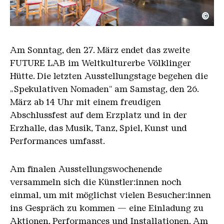
©
FUTURE LAB II als Lebens und Arbeitsraum
Copyright: Oliver Dietze / Weltkulturerbe Völkling
Am Sonntag, den 27. März endet das zweite
FUTURE LAB im Weltkulturerbe Völklinger
Hütte. Die letzten Ausstellungstage begehen die
„Spekulativen Nomaden“ am Samstag, den 26.
März ab 14 Uhr mit einem freudigen
Abschlussfest auf dem Erzplatz und in der
Erzhalle, das Musik, Tanz, Spiel, Kunst und
Performances umfasst.
Am finalen Ausstellungswochenende
versammeln sich die Künstler:innen noch
einmal, um mit möglichst vielen Besucher:innen
ins Gespräch zu kommen — eine Einladung zu
Aktionen, Performances und Installationen. Am