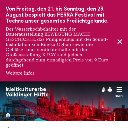
Zur Hauptnavigation
Zur Suche
Zum Inhalt
Zur Fußnavigation
Von Freitag, den 21. bis Sonntag, den 23.
August bespielt das FERRA Festival mit
Techno unser gesamtes Freilichtgelände.
Der Wasserhochbehälter mit der
Dauerausstellung BEWEGUNG MACHT
GESCHICHTE, das Pumpenhaus mit der Sound-
Installation von Emeka Ogboh sowie die
Gebläse- und Verdichterhalle mit der
Großausstellung X-RAY sind jedoch
durchgehend zum ermäßigten Preis von 9 Euro
geöffnet.
Weitere Infos
Gebärdens
Leichte
Menü
Hochofengruppe in Rot
Copyright: Weltkulturerbe 
©