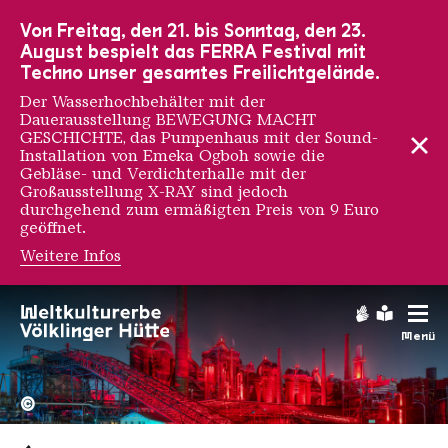
Zur Hauptnavigation
Zur Suche
Zum Inhalt
Zur Fußnavigation
Von Freitag, den 21. bis Sonntag, den 23.
August bespielt das FERRA Festival mit
Techno unser gesamtes Freilichtgelände.
Der Wasserhochbehälter mit der
Dauerausstellung BEWEGUNG MACHT
GESCHICHTE, das Pumpenhaus mit der Sound-
Installation von Emeka Ogboh sowie die
Gebläse- und Verdichterhalle mit der
Großausstellung X-RAY sind jedoch
durchgehend zum ermäßigten Preis von 9 Euro
geöffnet.
Weitere Infos
Gebärdens
Leichte
Menü
Hochofengruppe in Rot
Copyright: Weltkulturerbe 
©