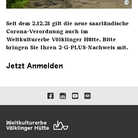
©
Projekt Future Lab II | Von Hütte zu Hütte Motiv: S
Copyright: Team Georg Winter
Seit dem 2.12.21 gilt die neue saarländische
Corona-Verordnung auch im
Weltkulturerbe Völklinger Hütte. Bitte
bringen Sie Ihren 2-G-PLUS-Nachweis mit.
Jetzt Anmelden
Verlinkungen zu unseren 