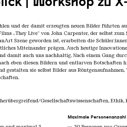
lick | Workshop zu X
len und der damit erzeugten neuen Bilder führten au
Films „They Live“ von John Carpenter, der selbst zum 
nArt Szene geworden ist, erarbeiten die Schüler:innen
tliches Miteinander prägen. Auch heutige Innovation
und damit auch uns nachhaltig. Nach einem Gang durc
nach eben diesen Bildern und entlarven Botschaften h
nd gestalten sie selbst Bilder aus Röntgenaufnahmen,
schaften.
herübergreifend/Gesellschaftswissenschaften, Ethik, 
Maximale Personenanzahl
nen und maximal 3
30 Personen pro Grup