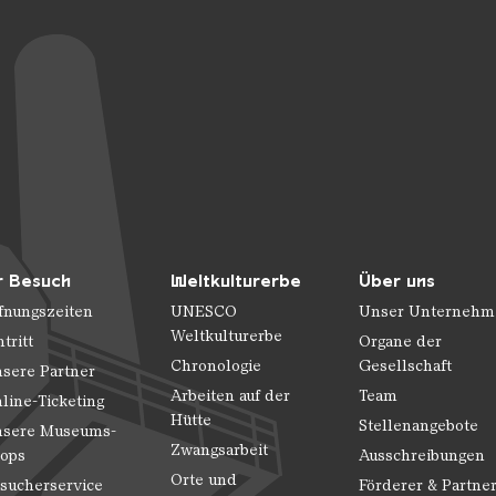
r Besuch
Weltkulturerbe
Über uns
fnungszeiten
UNESCO
Unser Unternehm
Weltkulturerbe
ntritt
Organe der
Chronologie
Gesellschaft
sere Partner
Arbeiten auf der
Team
line-Ticketing
Hütte
Stellenangebote
sere Museums-
Zwangsarbeit
ops
Ausschreibungen
Orte und
sucherservice
Förderer & Partne