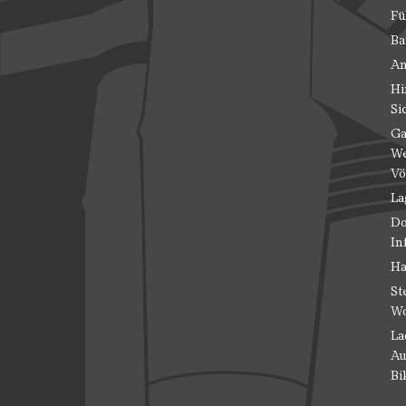
Fü
Ba
An
Hi
Si
Ga
We
Vö
La
Do
In
Ha
St
Wo
La
Au
Bi