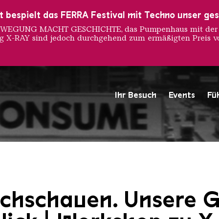
ust bespielt das FERRA Festival mit Techno unser ge
 BEWEGUNG MACHT GESCHICHTE, das Pumpenhaus mit der S
ng X-RAY sind jedoch durchgehend zum ermäßigten Preis vo
t durch
Ihr Besuch
Events
Fü
Workshop X Ray
Copyright: © 1988 STUDIO
chschauen. Unsere G