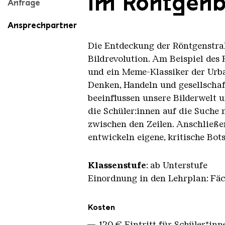
im Röntgenb
Anfrage
Ansprechpartner
Die Entdeckung der Röntgenstrah
Bildrevolution. Am Beispiel des 
und ein Meme-Klassiker der Urba
Denken, Handeln und gesellschaf
beeinflussen unsere Bilderwelt 
die Schüler:innen auf die Suche 
zwischen den Zeilen. Anschließe
entwickeln eigene, kritische Bot
Klassenstufe
: ab Unterstufe
Einordnung in den Lehrplan: Fäc
Übersicht
Kosten
120 € Eintritt für Schüler*in