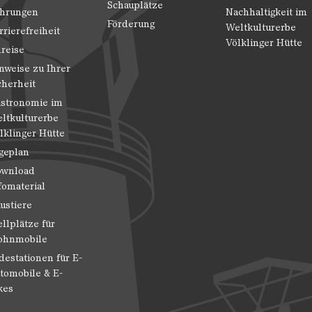
Schauplätze
hrungen
Nachhaltigkeit im
Förderung
Weltkulturerbe
rrierefreiheit
Völklinger Hütte
reise
nweise zu Ihrer
cherheit
stronomie im
ltkulturerbe
lklinger Hütte
geplan
wnload
fomaterial
ustiere
ellplätze für
hnmobile
destationen für E-
tomobile & E-
kes