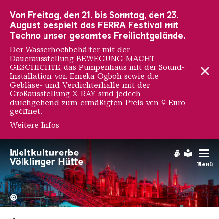
Zur Hauptnavigation
Zur Suche
Zum Inhalt
Zur Fußnavigation
Von Freitag, den 21. bis Sonntag, den 23.
August bespielt das FERRA Festival mit
Techno unser gesamtes Freilichtgelände.
Der Wasserhochbehälter mit der
Dauerausstellung BEWEGUNG MACHT
GESCHICHTE, das Pumpenhaus mit der Sound-
Installation von Emeka Ogboh sowie die
Gebläse- und Verdichterhalle mit der
Großausstellung X-RAY sind jedoch
durchgehend zum ermäßigten Preis von 9 Euro
geöffnet.
Weitere Infos
Gebärdens
Leichte
Menü
Hochofengruppe in Rot
Copyright: Weltkulturerbe 
©