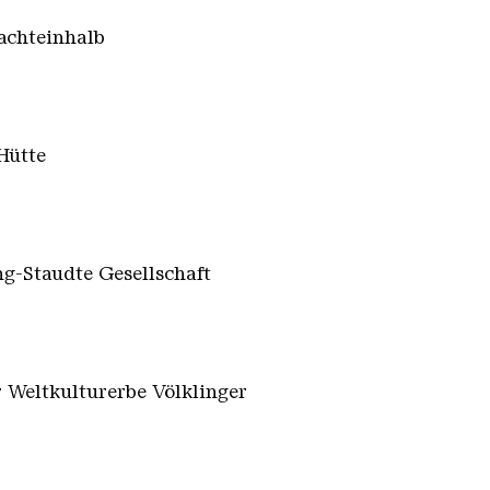
 achteinhalb
 Hütte
ng-Staudte Gesellschaft
r Weltkulturerbe Völklinger