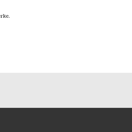
rke.
unseren Socialmedia