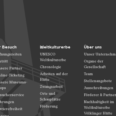
r Besuch
Weltkulturerbe
Über uns
fnungszeiten
UNESCO
Unser Unternehm
Weltkulturerbe
ntritt
Organe der
Chronologie
Gesellschaft
sere Partner
Arbeiten auf der
Team
line-Ticketing
Hütte
Stellenangebote
sere Museums-
Zwangsarbeit
ops
Ausschreibungen
Orte und
sucherservice
Förderer & Partne
Schauplätze
hrungen
Nachhaltigkeit im
Förderung
Weltkulturerbe
rrierefreiheit
Völklinger Hütte
reise