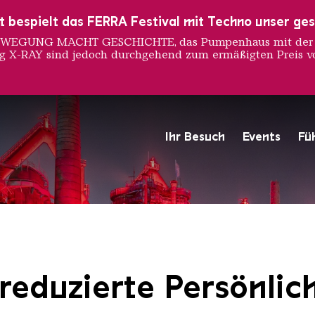
ust bespielt das FERRA Festival mit Techno unser ge
 BEWEGUNG MACHT GESCHICHTE, das Pumpenhaus mit der S
ng X-RAY sind jedoch durchgehend zum ermäßigten Preis vo
Ihr Besuch
Events
Fü
Hochofengruppe in Rot
Copyright: Weltkulturerbe 
 reduzierte Persönlich