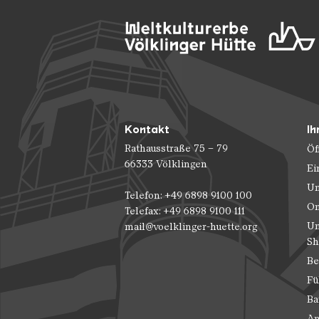
Kontakt
Ih
Rathausstraße 75 – 79
Öf
66333 Völklingen
Ei
Un
Telefon: +49 6898 9100 100
On
Telefax: +49 6898 9100 111
Un
mail@voelklinger-huette.org
Sh
Be
Fü
Ba
An