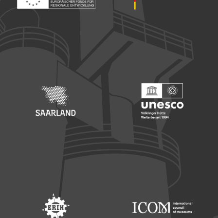
Footer: Europäischer Fonds für nationale Entwicklung
Footer: Die Beauftragte der Bu
Footer: Saarland
Footer: Unesco Welterbe