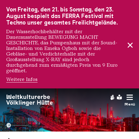
Zur Hauptnavigation
Zur Suche
Zum Inhalt
Zur Fußnavigation
Von Freitag, den 21. bis Sonntag, den 23.
August bespielt das FERRA Festival mit
Techno unser gesamtes Freilichtgelände.
Der Wasserhochbehälter mit der
Dauerausstellung BEWEGUNG MACHT
GESCHICHTE, das Pumpenhaus mit der Sound-
Installation von Emeka Ogboh sowie die
Gebläse- und Verdichterhalle mit der
Großausstellung X-RAY sind jedoch
durchgehend zum ermäßigten Preis von 9 Euro
geöffnet.
Weitere Infos
Gebärdens
Leichte
Menü
Hochofengruppe in Rot
Copyright: Weltkulturerbe 
©