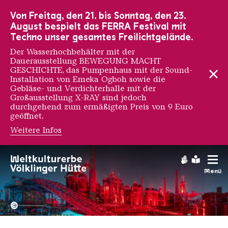
Zur Hauptnavigation
Zur Suche
Zum Inhalt
Zur Fußnavigation
Von Freitag, den 21. bis Sonntag, den 23.
August bespielt das FERRA Festival mit
Techno unser gesamtes Freilichtgelände.
Der Wasserhochbehälter mit der
Dauerausstellung BEWEGUNG MACHT
GESCHICHTE, das Pumpenhaus mit der Sound-
Installation von Emeka Ogboh sowie die
Gebläse- und Verdichterhalle mit der
Großausstellung X-RAY sind jedoch
durchgehend zum ermäßigten Preis von 9 Euro
geöffnet.
Weitere Infos
Gebärdens
Leichte
Menü
Hochofengruppe in Rot
Copyright: Weltkulturerbe 
©