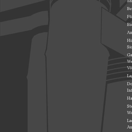
Sh
Be
Fü
Ba
An
Hi
Si
Ga
We
Vö
La
Do
In
Ha
St
Wo
La
Au