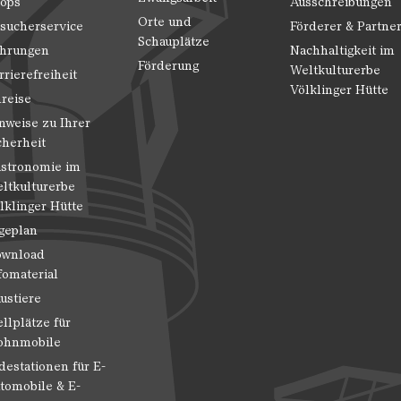
ops
Ausschreibungen
Orte und
sucherservice
Förderer & Partne
Schauplätze
hrungen
Nachhaltigkeit im
Förderung
Weltkulturerbe
rrierefreiheit
Völklinger Hütte
reise
nweise zu Ihrer
cherheit
stronomie im
ltkulturerbe
lklinger Hütte
geplan
wnload
fomaterial
ustiere
ellplätze für
hnmobile
destationen für E-
tomobile & E-