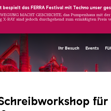
ust bespielt das FERRA Festival mit Techno unser ge
 BEWEGUNG MACHT GESCHICHTE, das Pumpenhaus mit der S
ng X-RAY sind jedoch durchgehend zum ermäßigten Preis vo
Ihr Besuch
Events
Fü
Hochofengruppe in Rot
Copyright: Weltkulturerbe 
Schreibworkshop für