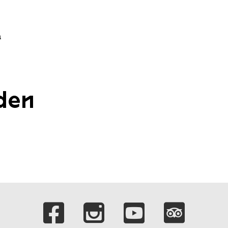
n
den
Verlinkungen zu 