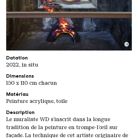
©
WildDrawing autumn
Copyright: Wild Drawing
Datation
2022, in situ
Dimensions
150 x 110 cm chacun
Matériau
Peinture acrylique, toile
Description
Le muraliste WD s’inscrit dans la longue
tradition de la peinture en trompe-l’œil sur
façade. La technique de cet artiste originaire de