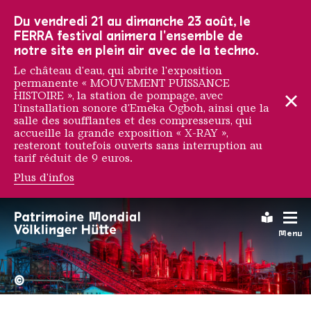
Vers la navigation principale
Vers la recherche
Aller au contenu
Vers la navigation en bas de page
Du vendredi 21 au dimanche 23 août, le
FERRA festival animera l'ensemble de
notre site en plein air avec de la techno.
Le château d'eau, qui abrite l'exposition
permanente « MOUVEMENT PUISSANCE
HISTOIRE », la station de pompage, avec
l'installation sonore d'Emeka Ogboh, ainsi que la
salle des soufflantes et des compresseurs, qui
accueille la grande exposition « X-RAY »,
resteront toutefois ouverts sans interruption au
tarif réduit de 9 euros.
Plus d'infos
Moses & Taps
Leichte
Menu
La Völklinger Hütte plongé
Copyright: Weltkulturerbe 
©