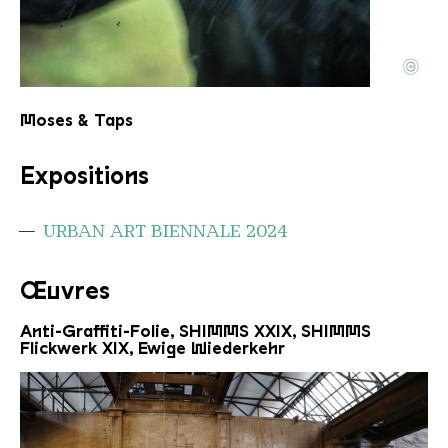
©
M MosesTaps
Copyright: Moses & Taps
Moses & Taps
Expositions
URBAN ART BIENNALE 2024
Œuvres
Anti-Graffiti-Folie, SHIMMS XXIX, SHIMMS
Flickwerk XIX, Ewige Wiederkehr