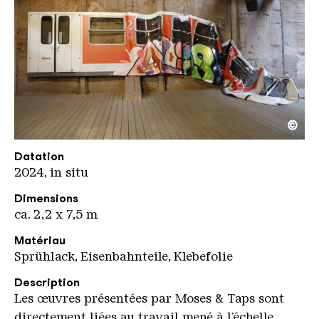
©
MosesTaps Anti Graffiti Folie KHV kompr
Copyright: Karl Heinrich Veith
Datation
2024, in situ
Dimensions
ca. 2,2 x 7,5 m
Matériau
Sprühlack, Eisenbahnteile, Klebefolie
Description
Les œuvres présentées par Moses & Taps sont
directement liées au travail mené à l’échelle