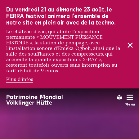
Vers la navigation principale
Vers la recherche
Aller au contenu
Vers la navigation en bas de page
Du vendredi 21 au dimanche 23 août, le
FERRA festival animera l'ensemble de
notre site en plein air avec de la techno.
Le château d'eau, qui abrite l'exposition
permanente « MOUVEMENT PUISSANCE
HISTOIRE », la station de pompage, avec
l'installation sonore d'Emeka Ogboh, ainsi que la
salle des soufflantes et des compresseurs, qui
accueille la grande exposition « X-RAY »,
resteront toutefois ouverts sans interruption au
tarif réduit de 9 euros.
Plus d'infos
URBAN ART BIENNALE 
Leichte
Menu