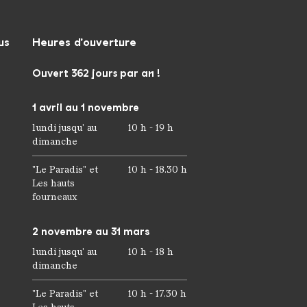
us
Heures d'ouverture
Ouvert 362 jours par an !
1 avril au 1 novembre
lundi jusqu' au
10 h - 19 h
dimanche
"Le Paradis" et
10 h - 18.30 h
Les hauts
fourneaux
2 novembre au 31 mars
lundi jusqu' au
10 h - 18 h
dimanche
"Le Paradis" et
10 h - 17.30 h