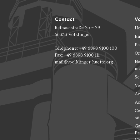
Contact
Vo
Rathausstraße 75 – 79
He
66333 Völklingen
En
Pa
Téléphone: +49 6898 9100 100
On
Fax: +49 6898 9100 111
No
mail@voelklinger-huette.org
m
Se
Vi
Ac
Ac
Co
sé
Ga
Pa
Vö