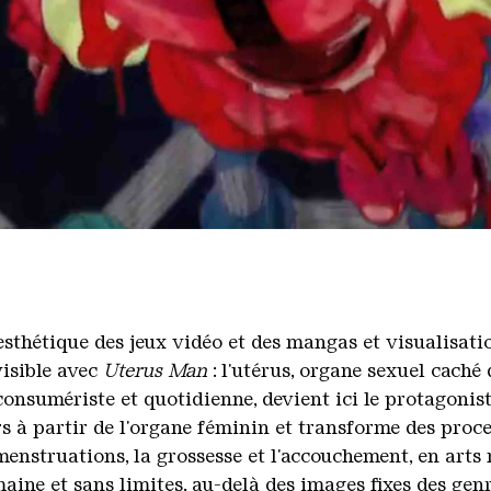
Video
esthétique des jeux vidéo et des mangas et visualisati
visible avec
Uterus Man
: l'utérus, organe sexuel caché
consumériste et quotidienne, devient ici le protagonis
s à partir de l'organe féminin et transforme des proce
s menstruations, la grossesse et l'accouchement, en arts
ine et sans limites, au-delà des images fixes des genr