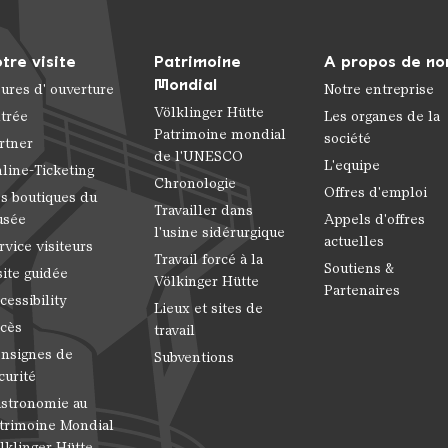
tre visite
Patrimoine
A propos de no
Mondial
ures d' ouverture
Notre entreprise
Völklinger Hütte
trée
Les organes de la
Patrimoine mondial
société
rtner
de l'UNESCO
L'equipe
line-Ticketing
Chronologie
Offres d'emploi
s boutiques du
Travailler dans
usée
Appels d'offres
l'usine sidérurgique
actuelles
rvice visiteurs
Travail forcé à la
Soutiens &
site guidée
Völkinger Hütte
Partenaires
cessibility
Lieux et sites de
cès
travail
nsignes de
Subventions
curité
stronomie au
trimoine Mondial
lklinger Hütte