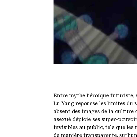
Luyag Uterus Man fullmversion 
Copyright: SOCIETE, Berlin
Entre mythe héroïque futuriste, 
Lu Yang repousse les limites du 
absent des images de la culture 
asexué déploie ses super-pouvoir
invisibles au public, tels que le
de manière transparente, surhuma