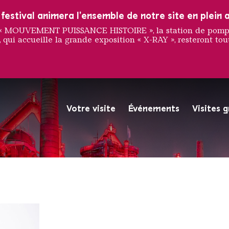
estival animera l'ensemble de notre site en plein a
e « MOUVEMENT PUISSANCE HISTOIRE », la station de pompag
 qui accueille la grande exposition « X-RAY », resteront tout
g
Votre visite
Événements
Visites 
La Völklinger Hütte plongé
Copyright: Weltkulturerbe 