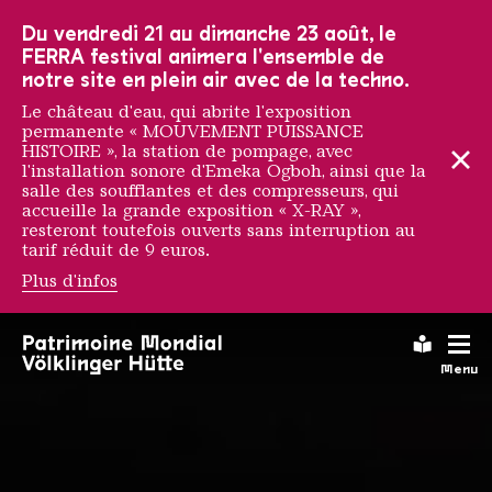
Vers la navigation principale
Vers la recherche
Aller au contenu
Vers la navigation en bas de page
Du vendredi 21 au dimanche 23 août, le
FERRA festival animera l'ensemble de
notre site en plein air avec de la techno.
Le château d'eau, qui abrite l'exposition
permanente « MOUVEMENT PUISSANCE
HISTOIRE », la station de pompage, avec
l'installation sonore d'Emeka Ogboh, ainsi que la
salle des soufflantes et des compresseurs, qui
accueille la grande exposition « X-RAY »,
resteront toutefois ouverts sans interruption au
tarif réduit de 9 euros.
Plus d'infos
OPENING NIGHT - 20.6.
Leichte
Menu