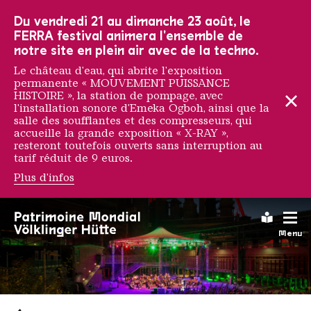
Vers la navigation principale
Vers la recherche
Aller au contenu
Vers la navigation en bas de page
Du vendredi 21 au dimanche 23 août, le
FERRA festival animera l'ensemble de
notre site en plein air avec de la techno.
Le château d'eau, qui abrite l'exposition
permanente « MOUVEMENT PUISSANCE
HISTOIRE », la station de pompage, avec
l'installation sonore d'Emeka Ogboh, ainsi que la
salle des soufflantes et des compresseurs, qui
accueille la grande exposition « X-RAY »,
resteront toutefois ouverts sans interruption au
tarif réduit de 9 euros.
Plus d'infos
Leichte
Menu
Saarländischen Staatsorche