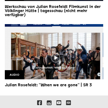
tagesschau
Copyright: Tagesschau
Werkschau von Julian Rosefeldt Filmkunst in der
Völklinger Hütte | tagesschau (nicht mehr
verfügbar)
©
AUDIO
Julian Rosefeldt DR HF
Copyright: Saarländischer Rundfunk
Julian Rosefeldt: "When we are gone" | SR 3
Liens vers nos canaux de 