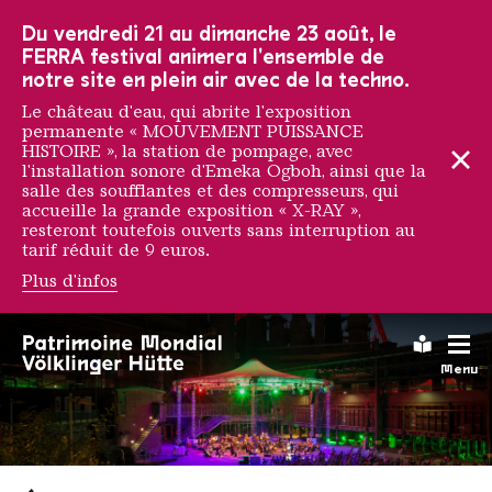
Vers la navigation principale
Vers la recherche
Aller au contenu
Vers la navigation en bas de page
Du vendredi 21 au dimanche 23 août, le
FERRA festival animera l'ensemble de
notre site en plein air avec de la techno.
Le château d'eau, qui abrite l'exposition
permanente « MOUVEMENT PUISSANCE
HISTOIRE », la station de pompage, avec
l'installation sonore d'Emeka Ogboh, ainsi que la
salle des soufflantes et des compresseurs, qui
accueille la grande exposition « X-RAY »,
resteront toutefois ouverts sans interruption au
tarif réduit de 9 euros.
Plus d'infos
Leichte
Menu
Saarländischen Staatsorche