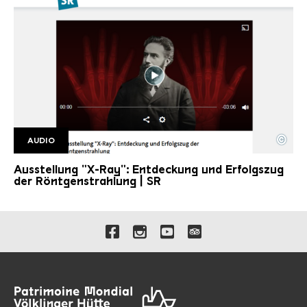
©
AUDIO
SR Podcast
Copyright: Saarländischer Rundfunk
Ausstellung "X-Ray": Entdeckung und Erfolgszug
der Röntgenstrahlung | SR
Liens vers nos canaux de 