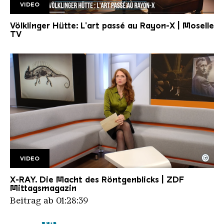
VIDEO
La Boite de M.Alice
Völklinger Hütte: L'art passé au Rayon-X | Moselle
TV
©
VIDEO
ZDF MIttagsmagazin 21.11.2025
Copyright: ZDF
X-RAY. Die Macht des Röntgenblicks | ZDF
Mittagsmagazin
Beitrag ab 01:28:39