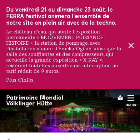
Vers la navigation principale
Vers la recherche
Aller au contenu
Vers la navigation en bas de page
Du vendredi 21 au dimanche 23 août, le
FERRA festival animera l'ensemble de
notre site en plein air avec de la techno.
Le château d'eau, qui abrite l'exposition
permanente « MOUVEMENT PUISSANCE
HISTOIRE », la station de pompage, avec
l'installation sonore d'Emeka Ogboh, ainsi que la
salle des soufflantes et des compresseurs, qui
accueille la grande exposition « X-RAY »,
resteront toutefois ouverts sans interruption au
tarif réduit de 9 euros.
Plus d'infos
Leichte
Menu
Saarländischen Staatsorche