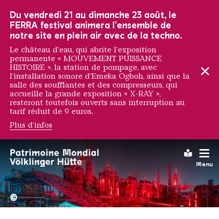
Vers la navigation principale
Vers la recherche
Aller au contenu
Vers la navigation en bas de page
Du vendredi 21 au dimanche 23 août, le
FERRA festival animera l'ensemble de
notre site en plein air avec de la techno.
Le château d'eau, qui abrite l'exposition
permanente « MOUVEMENT PUISSANCE
HISTOIRE », la station de pompage, avec
l'installation sonore d'Emeka Ogboh, ainsi que la
salle des soufflantes et des compresseurs, qui
accueille la grande exposition « X-RAY »,
resteront toutefois ouverts sans interruption au
tarif réduit de 9 euros.
Plus d'infos
Ottmar Hörl
Leichte
Menu
La Völklinger Hütte plongé
Copyright: Weltkulturerbe 
©