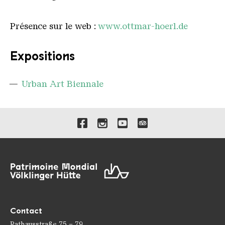
Présence sur le web :
www.ottmar-hoerl.de
Expositions
Urban Art Biennale
Liens vers nos canaux de 
Contact
Rathausstraße 75 – 79