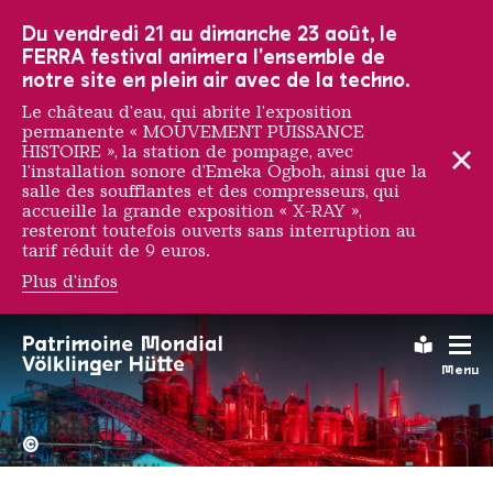
Vers la navigation principale
Vers la recherche
Aller au contenu
Vers la navigation en bas de page
Du vendredi 21 au dimanche 23 août, le
FERRA festival animera l'ensemble de
notre site en plein air avec de la techno.
Le château d'eau, qui abrite l'exposition
permanente « MOUVEMENT PUISSANCE
HISTOIRE », la station de pompage, avec
l'installation sonore d'Emeka Ogboh, ainsi que la
salle des soufflantes et des compresseurs, qui
accueille la grande exposition « X-RAY »,
resteront toutefois ouverts sans interruption au
tarif réduit de 9 euros.
Plus d'infos
John Akomfrah
Leichte
Menu
La Völklinger Hütte plongé
Copyright: Weltkulturerbe 
©