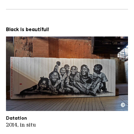
Black Is beautiful!
©
Jef Aerosol Black is beatiful
Copyright: Weltkulturerbe Völklinger Hütte / Han
Datation
2014, in situ