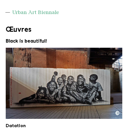
Urban Art Biennale
Œuvres
Black is beautiful!
©
Jef Aerosol Black is beatiful
Copyright: Weltkulturerbe Völklinger Hütte / Han
Datation