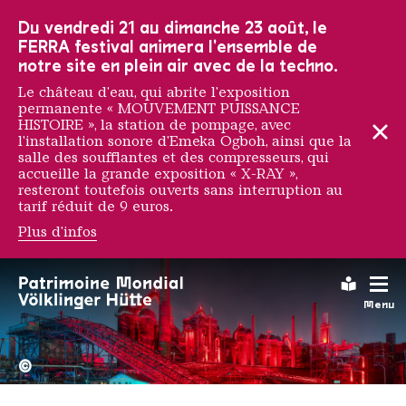
Vers la navigation principale
Vers la recherche
Aller au contenu
Vers la navigation en bas de page
Du vendredi 21 au dimanche 23 août, le
FERRA festival animera l'ensemble de
notre site en plein air avec de la techno.
Le château d'eau, qui abrite l'exposition
permanente « MOUVEMENT PUISSANCE
HISTOIRE », la station de pompage, avec
l'installation sonore d'Emeka Ogboh, ainsi que la
salle des soufflantes et des compresseurs, qui
accueille la grande exposition « X-RAY »,
resteront toutefois ouverts sans interruption au
tarif réduit de 9 euros.
Plus d'infos
Jef Aérosol
Leichte
Menu
La Völklinger Hütte plongé
Copyright: Weltkulturerbe 
©