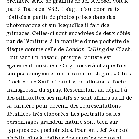
première série de graffitis de Jef Aérosol voit le
jour à Tours en 1982. Il s’agit d’autoportraits
réalisés à partir de photos prises dans des
photomatons et sur lesquelles il fait des
grimaces. Celles-ci sont encadrées de deux côtés
par de l’écriture, à la manière d’une pochette de
disque comme celle de
London Calling
des Clash.
Tout sauf un hasard, puisque l’artiste est
également musicien. On y trouve à chaque fois
son pseudonyme et un titre ou un slogan, « Click
Clack » ou « Sniffin’ Paint », en allusion à l’acte
transgressif du spray. Ressemblant au départ à
des silhouettes, ses motifs se sont affinés au fil de
sa carrière pour devenir des représentations
détaillées très élaborées. Les portraits ou les
personnages grandeur nature sont bien sûr
typiques des pochoiristes. Pourtant, Jef Aérosol
n’hésite plus à réaliser des murales occupant