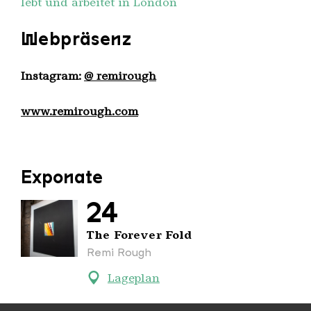
lebt und arbeitet in London
Webpräsenz
Instagram:
@ remirough
www.remirough.com
Exponate
24
The Forever Fold
Remi Rough
Lageplan