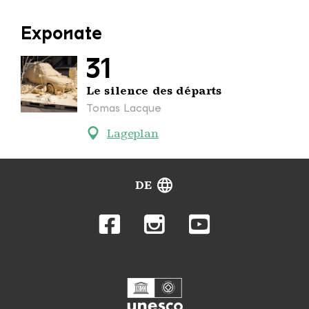
Exponate
31
Le silence des départs
Tomas Lacque
Lageplan
DE