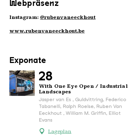
Webpräsenz
Instagram:
@rubenvaneeckhout
www.rubenvaneeckhout.be
Exponate
28
With One Eye Open / Industrial
Landscapes
Jasper van Es , Guldvittring, Federico
Tabanelli, Ralph Roelse, Ruben Van
Eeckhout , William M. Griffin, Elliot
Evans
Lageplan