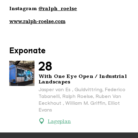
Instagram
@ralph_roelse
www.ralph-roelse.com
Exponate
28
With One Eye Open / Industrial
Landscapes
Jasper van Es , Guldvittring, Federico
Tabanelli, Ralph Roelse, Ruben Van
Eeckhout , William M. Griffin, Elliot
Evans
Lageplan