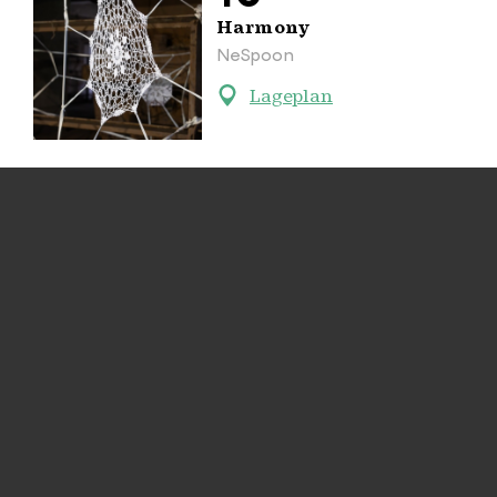
Harmony
NeSpoon
Lageplan